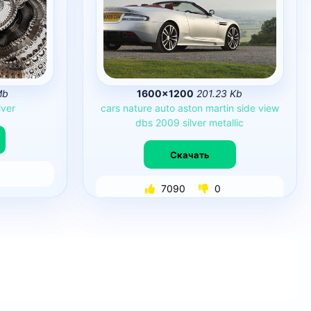
Mb
1600×1200
201.23 Kb
lver
cars
nature
auto
aston
martin
side
view
dbs
2009
silver
metallic
Скачать
7090
0