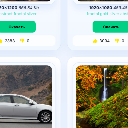
20×1200
666.84 Kb
1920×1080
459.48
bstract
fractal
silver
fractal
gold
silver
abs
Скачать
Скачать
2383
0
3094
0