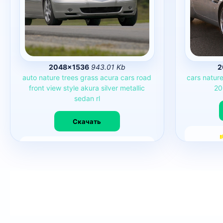
2048×1536
943.01 Kb
2
auto
nature
trees
grass
acura
cars
road
cars
natur
front
view
style
akura
silver
metallic
20
sedan
rl
Скачать
6250
0