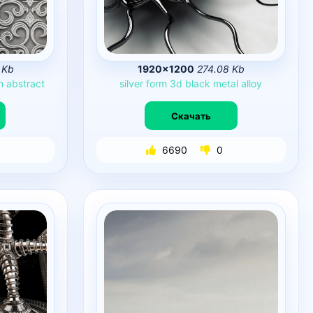
 Kb
1920×1200
274.08 Kb
n
abstract
silver
form
3d
black
metal
alloy
Скачать
6690
0