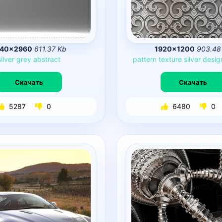
440×2960
611.37 Kb
1920×1200
903.48
silver
grey
abstract
pattern
texture
silver
desig
Скачать
Скачать
5287
0
6480
0