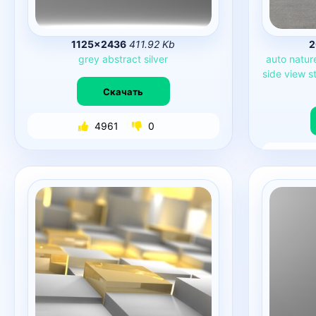
1125×2436
411.92 Kb
2
grey
abstract
silver
auto
natur
side
view
s
Скачать
4961
0