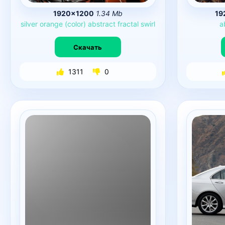
1920×1200
1.34 Mb
19
silver
orange
(color)
abstract
fractal
swirl
a
Скачать
1311
0