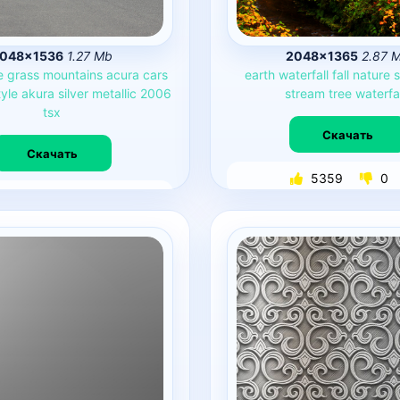
048×1536
1.27 Mb
2048×1365
2.87 
e
grass
mountains
acura
cars
earth
waterfall
fall
nature
s
tyle
akura
silver
metallic
2006
stream
tree
waterfa
tsx
Скачать
Скачать
5359
0
4773
0