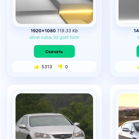
1920×1080
119.33 Kb
1
silver
cuba
3d
gold
form
Скачать
5313
0