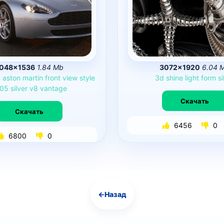
048×1536
1.84 Mb
3072×1920
6.04 
e
aston
martin
front
view
style
3d
shine
light
form
si
05
silver
v8
vantage
Скачать
Скачать
6456
0
6800
0
←
Назад
Навигация