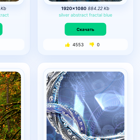
 Kb
1920×1080
884.22 Kb
tract
silver
abstract
fractal
blue
Скачать
4553
0