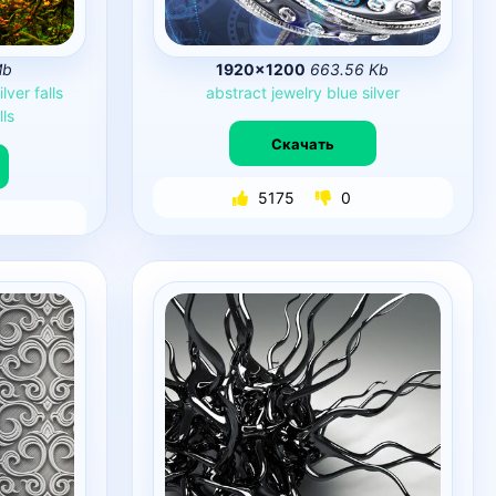
Mb
1920×1200
663.56 Kb
ilver
falls
abstract
jewelry
blue
silver
lls
Скачать
5175
0