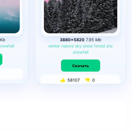
 Kb
3880×5820
7.95 Mb
snowfall
winter
nature
sky
snow
forest
ate
snowfall
Скачать
58107
0