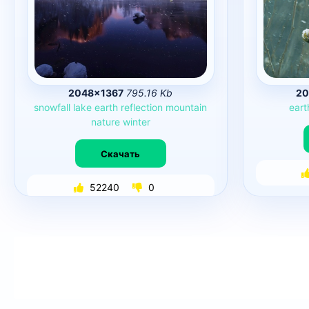
2048×1367
795.16 Kb
20
snowfall
lake
earth
reflection
mountain
eart
nature
winter
Скачать
52240
0