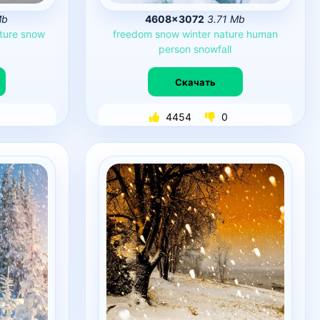
Mb
4608×3072
3.71 Mb
ture
snow
freedom
snow
winter
nature
human
person
snowfall
Скачать
4454
0