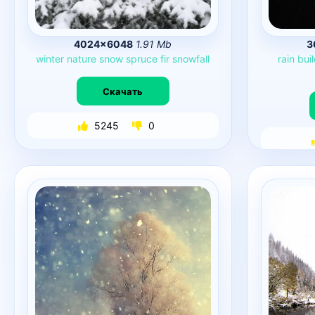
4024×6048
1.91 Mb
3
winter
nature
snow
spruce
fir
snowfall
rain
bui
Скачать
5245
0