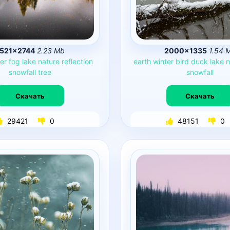
521×2744
2.23 Mb
2000×1335
1.54 
er
fog
lake
nature
reflection
earth
winter
bird
duck
lake
n
snowfall
tree
snowfall
Скачать
Скачать
29421
0
48151
0