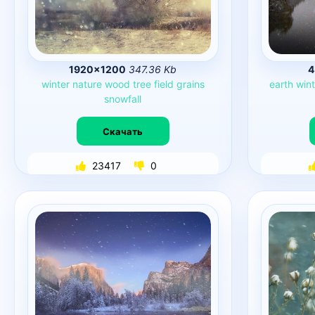
1920×1200
347.36 Kb
4
winter
nature
wood
tree
field
grains
earth
wint
snowfall
Скачать
23417
0