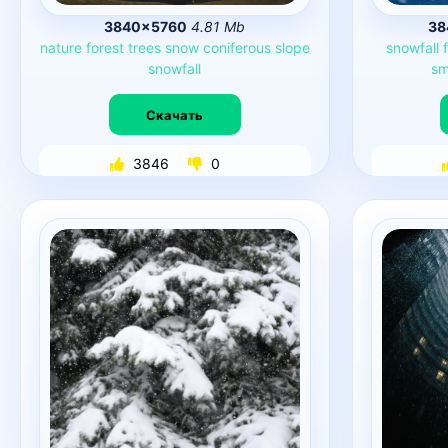
3840×5760
4.81 Mb
38
nature
forest
trees
snow
coniferous
slope
snowfall
snowfall
sm
Скачать
3846
0