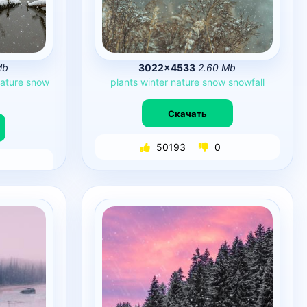
Mb
3022×4533
2.60 Mb
ature
snow
plants
winter
nature
snow
snowfall
Скачать
50193
0