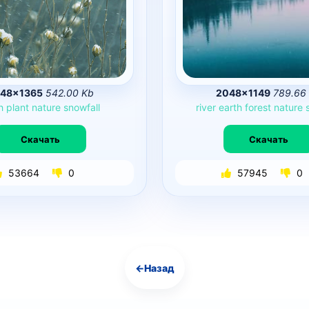
48×1365
542.00 Kb
2048×1149
789.66
h
plant
nature
snowfall
river
earth
forest
nature
Скачать
Скачать
53664
0
57945
0
←
Назад
Навигация