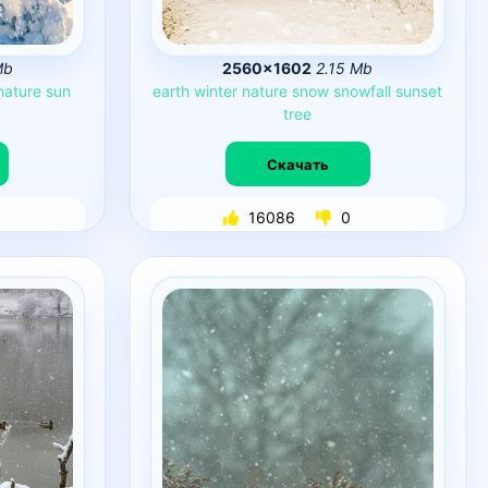
Mb
2560×1602
2.15 Mb
nature
sun
earth
winter
nature
snow
snowfall
sunset
tree
Скачать
16086
0