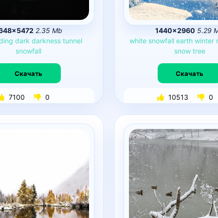
648×5472
2.35 Mb
1440×2960
5.29 
lding
dark
darkness
tunnel
white
snowfall
earth
winter
snowfall
snow
tree
Скачать
Скачать
7100
0
10513
0