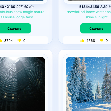
40×2160
925.40 Kb
5184×3456
2.30 
fabulous
snow
magic
nature
snowfall
brilliance
winter
na
all
house
lodge
fairy
shine
sunlight
Скачать
Скачать
3794
0
4568
0