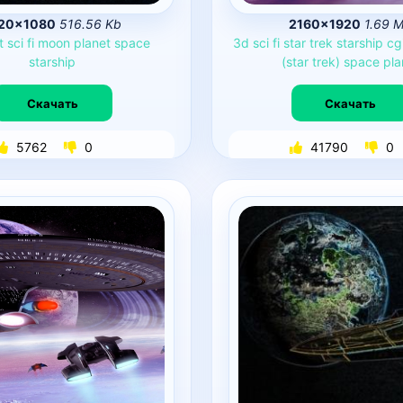
20×1080
516.56 Kb
2160×1920
1.69 
t
sci
fi
moon
planet
space
3d
sci
fi
star
trek
starship
cg
starship
(star
trek)
space
pla
Скачать
Скачать
5762
0
41790
0