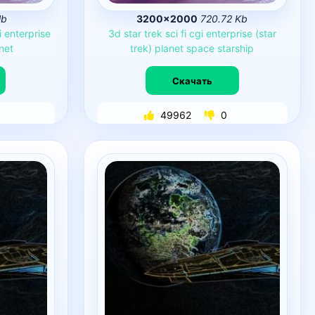
Mb
3200×2000
720.72 Kb
i
enterprise
3d
star
trek
sci
fi
cgi
enterprise
(star
net
trek)
planet
space
starship
Скачать
49962
0