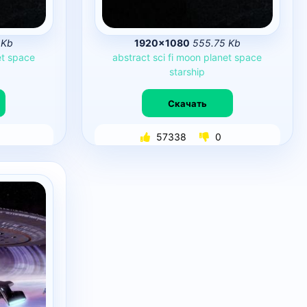
 Kb
1920×1080
555.75 Kb
t
space
abstract
sci
fi
moon
planet
space
starship
Скачать
57338
0