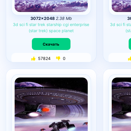
3072×2048
2.38 Mb
3
3d
sci
fi
star
trek
starship
cgi
enterprise
3d
sci
fi
st
(star
trek)
space
planet
(st
Скачать
57824
0