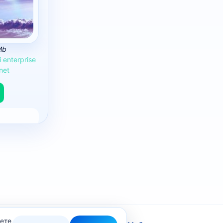
Mb
i
enterprise
net
жете