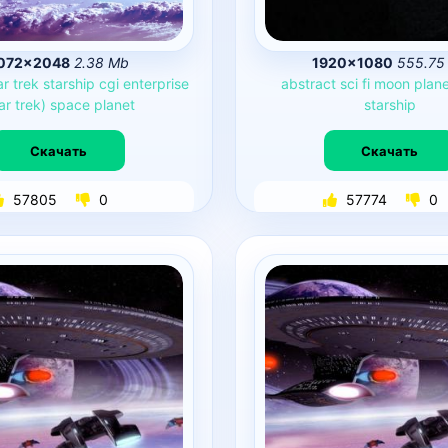
072×2048
2.38 Mb
1920×1080
555.75
ar
trek
starship
cgi
enterprise
abstract
sci
fi
moon
plane
ar
trek)
space
planet
starship
Скачать
Скачать
57805
0
57774
0