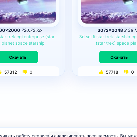
00×2000
720.72 Kb
3072×2048
2.38 
star
trek
cgi
enterprise
(star
3d
sci
fi
star
trek
starship
cg
)
planet
space
starship
(star
trek)
space
pla
Скачать
Скачать
57312
0
57718
0
улучшать работу сервиса и анализировать посещаемость. Вы мо