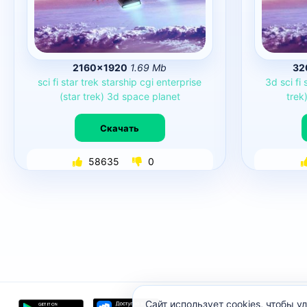
2160×1920
1.69 Mb
32
sci
fi
star
trek
starship
cgi
enterprise
3d
sci
fi
(star
trek)
3d
space
planet
trek
Скачать
58635
0
Сайт использует cookies, чтобы 