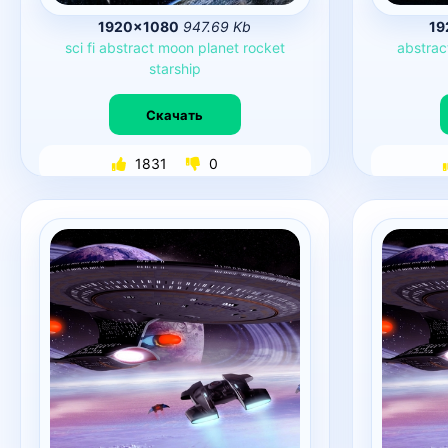
1920×1080
947.69 Kb
19
sci
fi
abstract
moon
planet
rocket
abstrac
starship
Скачать
1831
0