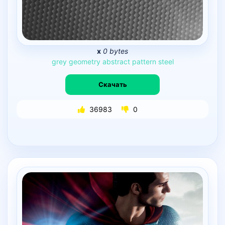
x
0 bytes
grey
geometry
abstract
pattern
steel
Скачать
36983
0