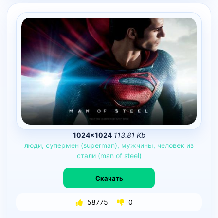
1024×1024
113.81 Kb
люди,
супермен
(superman),
мужчины,
человек
из
стали
(man
of
steel)
Скачать
58775
0