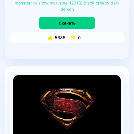
monsterr
tv
show
max
steel
(2013)
black
creepy
dark
demon
Скачать
5685
0