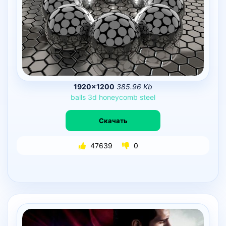
1920×1200
385.96 Kb
balls
3d
honeycomb
steel
Скачать
47639
0