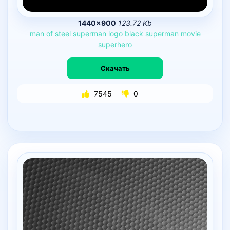
1440×900
123.72 Kb
man
of
steel
superman
logo
black
superman
movie
superhero
Скачать
7545
0