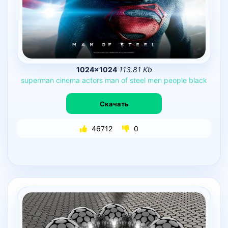
1024×1024
113.81 Kb
superman
cinema
actors
man
of
steel
men
people
black
Скачать
46712
0