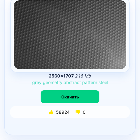
2560×1707
2.16 Mb
grey
geometry
abstract
pattern
steel
Скачать
58924
0