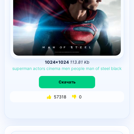
1024×1024
113.81 Kb
superman
actors
cinema
men
people
man
of
steel
black
Скачать
57318
0