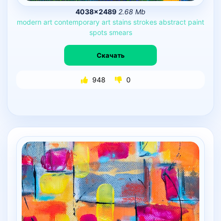
4038×2489
2.68 Mb
modern
art
contemporary
art
stains
strokes
abstract
paint
spots
smears
Скачать
948
0