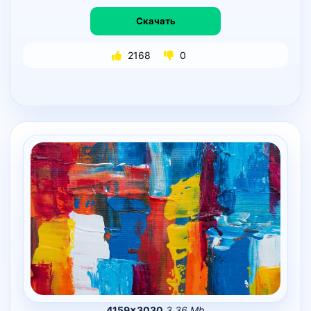
Скачать
2168
0
4159×3030
3.36 Mb