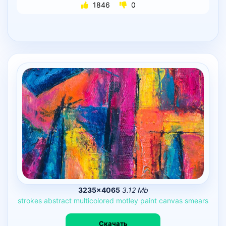
1846
0
3235×4065
3.12 Mb
strokes
abstract
multicolored
motley
paint
canvas
smears
Скачать