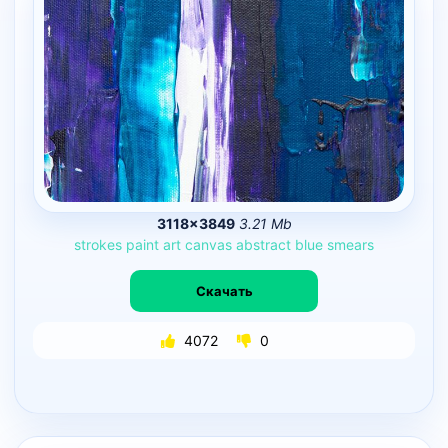
3118×3849
3.21 Mb
strokes
paint
art
canvas
abstract
blue
smears
Скачать
4072
0