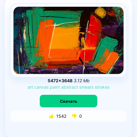
5472×3648
3.12 Mb
art
canvas
paint
abstract
smears
strokes
Скачать
1542
0