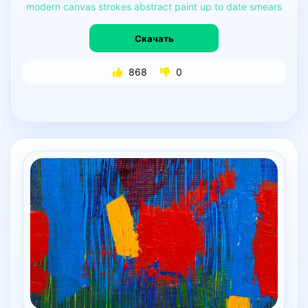
modern
canvas
strokes
abstract
paint
up
to
date
smears
Скачать
868
0