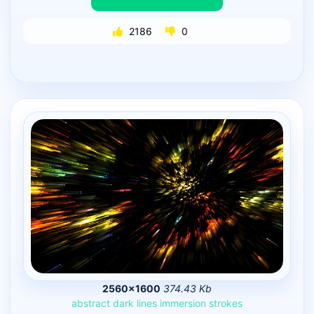
2186
0
2560×1600
374.43 Kb
abstract
dark
lines
immersion
strokes