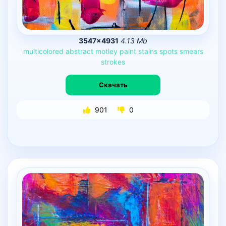
3547×4931
4.13 Mb
multicolored
abstract
motley
paint
stains
spots
smears
strokes
Скачать
901
0