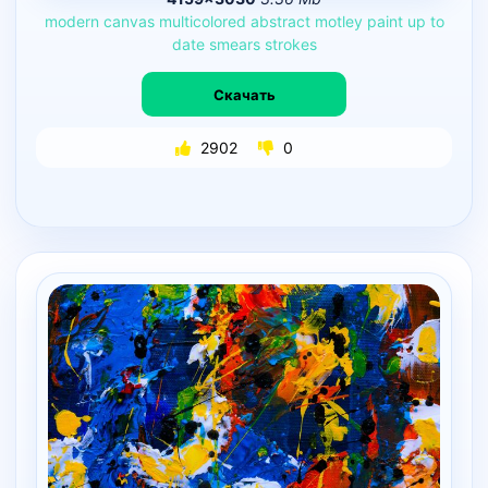
modern
canvas
multicolored
abstract
motley
paint
up
to
date
smears
strokes
Скачать
2902
0