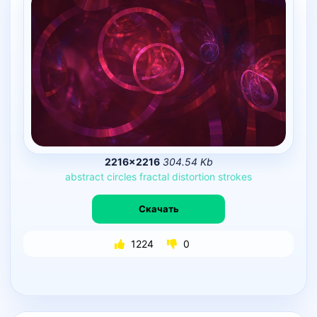
2216×2216
304.54 Kb
abstract
circles
fractal
distortion
strokes
Скачать
1224
0