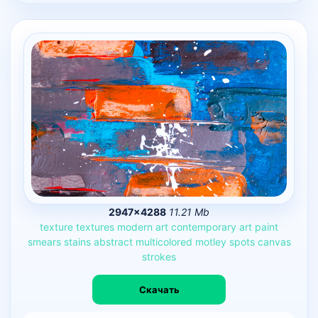
2947×4288
11.21 Mb
texture
textures
modern
art
contemporary
art
paint
smears
stains
abstract
multicolored
motley
spots
canvas
strokes
Скачать