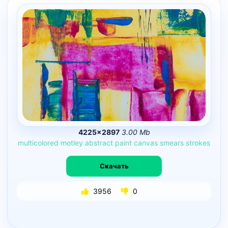
4225×2897
3.00 Mb
multicolored
motley
abstract
paint
canvas
smears
strokes
Скачать
3956
0