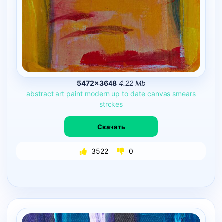
5472×3648
4.22 Mb
abstract
art
paint
modern
up
to
date
canvas
smears
strokes
Скачать
3522
0