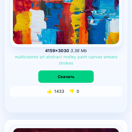
4159×3030
3.36 Mb
multicolored
art
abstract
motley
paint
canvas
smears
strokes
Скачать
1433
0