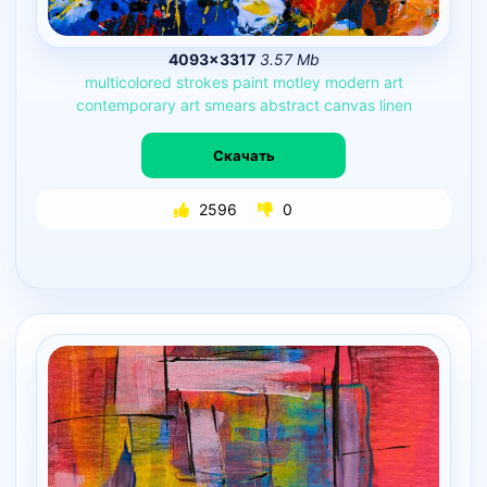
4093×3317
3.57 Mb
multicolored
strokes
paint
motley
modern
art
contemporary
art
smears
abstract
canvas
linen
Скачать
2596
0