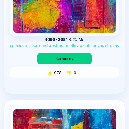
4696×2681
4.25 Mb
smears
multicolored
abstract
motley
paint
canvas
strokes
Скачать
978
0