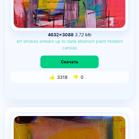
4632×3088
3.72 Mb
art
strokes
smears
up
to
date
abstract
paint
modern
canvas
Скачать
3318
0