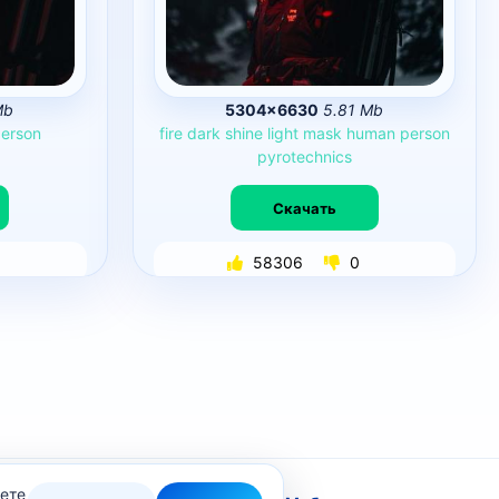
Mb
5304×6630
5.81 Mb
erson
fire
dark
shine
light
mask
human
person
pyrotechnics
Скачать
58306
0
жете