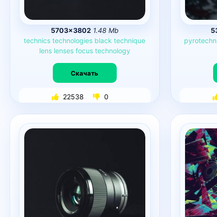
5703×3802
1.48 Mb
5
technics
technologies
black
technique
pyrotechn
lens
lenses
focus
technology
Скачать
22538
0