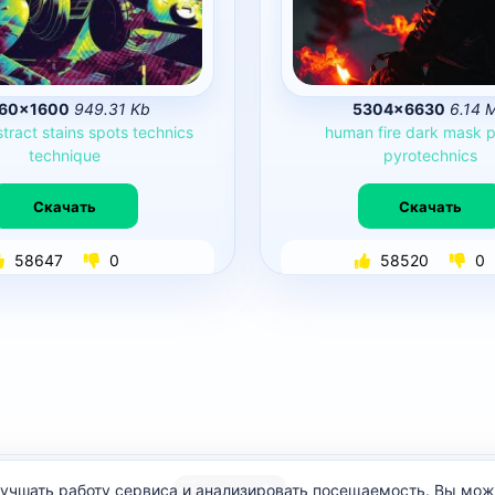
60×1600
949.31 Kb
5304×6630
6.14 
tract
stains
spots
technics
human
fire
dark
mask
p
technique
pyrotechnics
Скачать
Скачать
58647
0
58520
0
улучшать работу сервиса и анализировать посещаемость. Вы мо