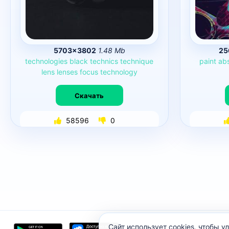
5703×3802
1.48 Mb
25
technologies
black
technics
technique
paint
abs
lens
lenses
focus
technology
Скачать
58596
0
Сайт использует cookies, чтобы 