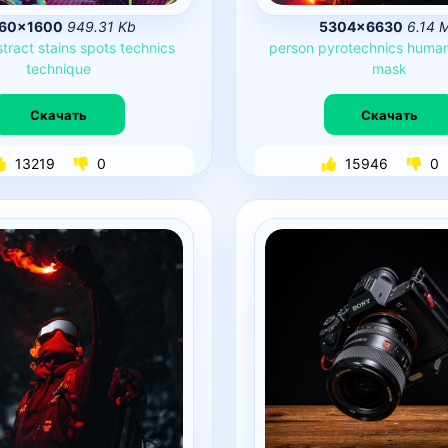
60×1600
949.31 Kb
5304×6630
6.14 
tract
stains
spots
technics
person
pyrotechnics
huma
technique
mask
Скачать
Скачать
13219
0
15946
0