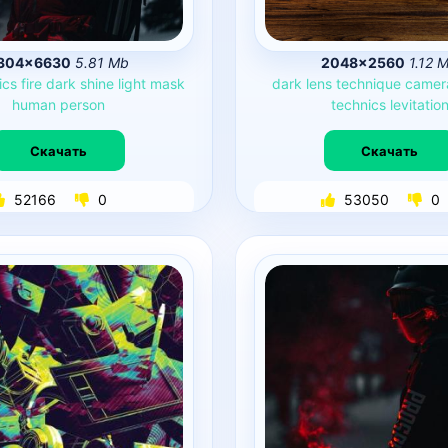
304×6630
5.81 Mb
2048×2560
1.12 
ics
fire
dark
shine
light
mask
dark
lens
technique
camer
human
person
technics
levitatio
Скачать
Скачать
52166
0
53050
0