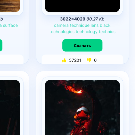
Mb
3022×4029
80.27 Kb
a
surface
camera
technique
lens
black
n
technologies
technology
technics
Скачать
57201
0