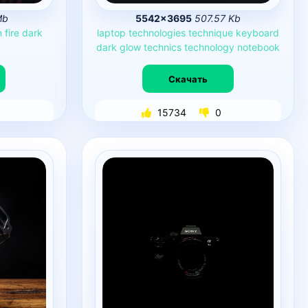
Mb
5542×3695
507.57 Kb
n
fire
dark
laptop
technologies
technique
keyboard
dark
glow
technics
technology
notebook
Скачать
15734
0