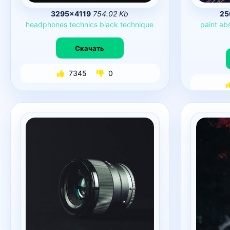
3295×4119
754.02 Kb
25
headphones
technics
black
technique
paint
abs
Скачать
7345
0