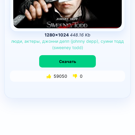
1280×1024
448.16 Kb
люди,
актеры,
джонни
депп
(johnny
depp),
суини
тодд
(sweeney
todd)
Скачать
59050
0