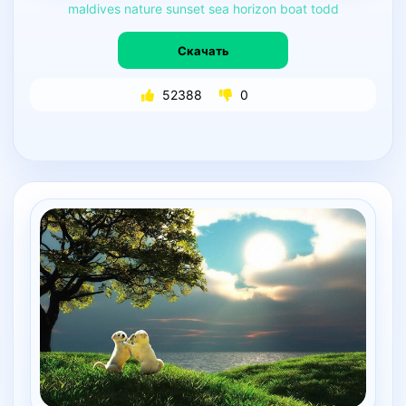
maldives
nature
sunset
sea
horizon
boat
todd
Скачать
52388
0