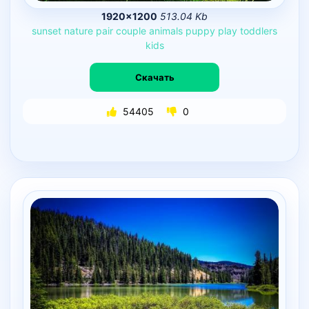
1920×1200
513.04 Kb
sunset
nature
pair
couple
animals
puppy
play
toddlers
kids
Скачать
54405
0