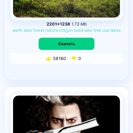
2201×1238
1.73 Mb
earth
lake
forest
nature
oregon
todd
lake
tree
usa
lakes
Скачать
58180
0