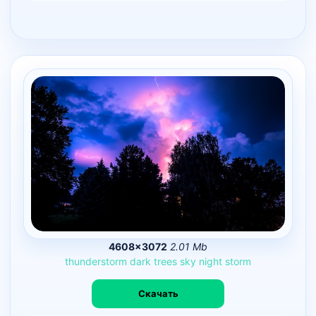
4608×3072
2.01 Mb
thunderstorm
dark
trees
sky
night
storm
Скачать