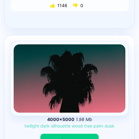
1146
0
4000×5000
1.98 Mb
twilight
dark
silhouette
wood
tree
palm
dusk