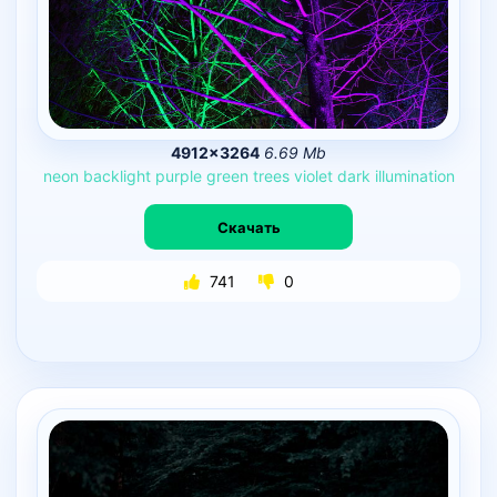
4912×3264
6.69 Mb
neon
backlight
purple
green
trees
violet
dark
illumination
Скачать
741
0