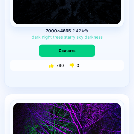
7000×4665
2.42 Mb
dark
night
trees
starry
sky
darkness
Скачать
790
0