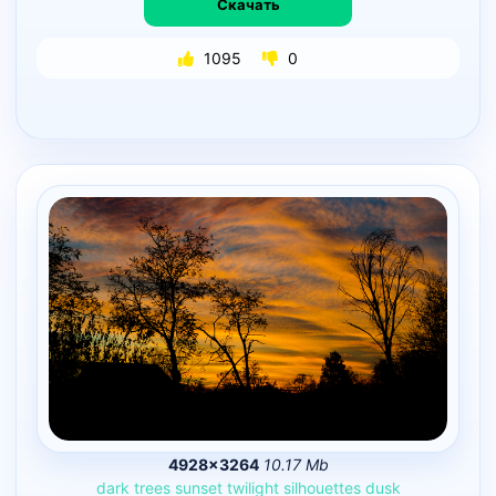
Скачать
1095
0
4928×3264
10.17 Mb
dark
trees
sunset
twilight
silhouettes
dusk