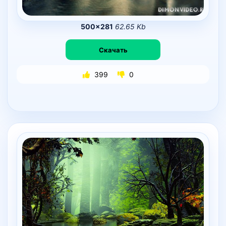
500×281
62.65 Kb
Скачать
399
0