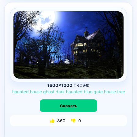
1600×1200
1.42 Mb
haunted
house
ghost
dark
haunted
blue
gate
house
tree
Скачать
860
0