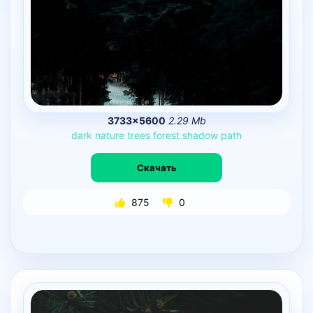
3733×5600
2.29 Mb
dark
nature
trees
forest
shadow
path
Скачать
875
0