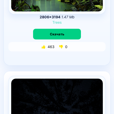
2806×3194
1.47 Mb
Trees
Скачать
463
0