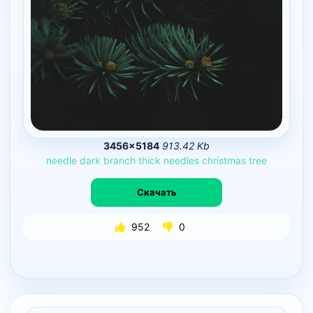
3456×5184
913.42 Kb
needle
dark
branch
thick
needles
christmas
tree
Скачать
952
0