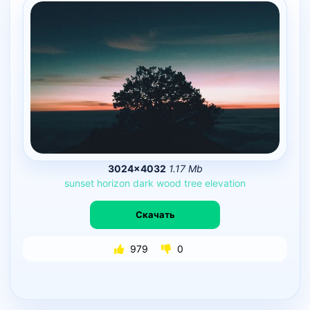
3024×4032
1.17 Mb
sunset
horizon
dark
wood
tree
elevation
Скачать
979
0