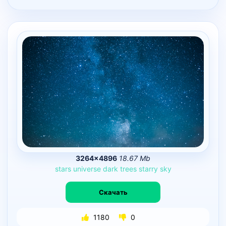
3264×4896
18.67 Mb
stars
universe
dark
trees
starry
sky
Скачать
1180
0