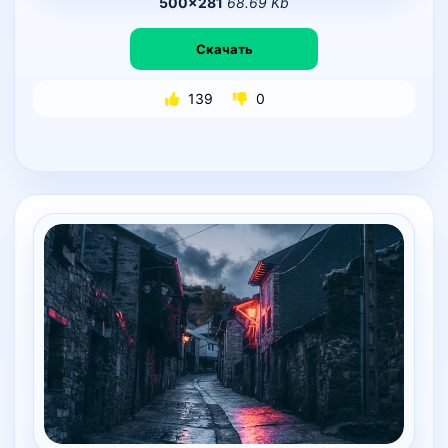
500×281
68.69 Kb
Скачать
139
0