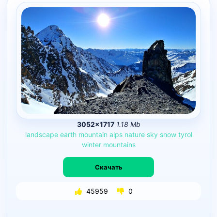
3052×1717
1.18 Mb
landscape
earth
mountain
alps
nature
sky
snow
tyrol
winter
mountains
Скачать
45959
0