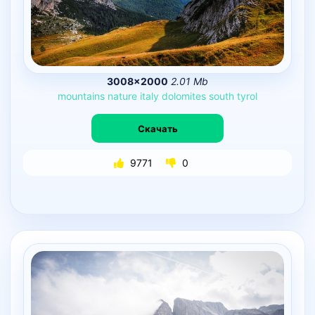
3008×2000
2.01 Mb
mountains
nature
italy
dolomites
south
tyrol
Скачать
9771
0