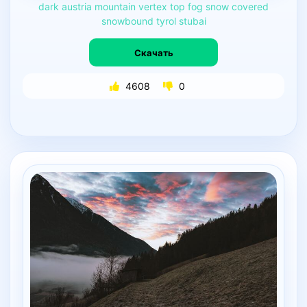
dark
austria
mountain
vertex
top
fog
snow
covered
snowbound
tyrol
stubai
Скачать
4608
0