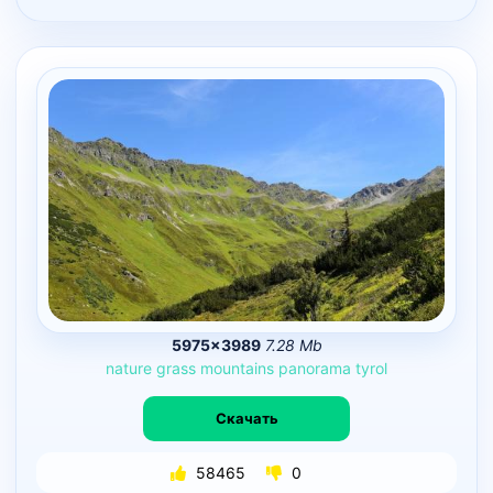
5975×3989
7.28 Mb
nature
grass
mountains
panorama
tyrol
Скачать
58465
0