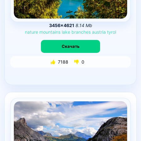
3456×4621
8.14 Mb
nature
mountains
lake
branches
austria
tyrol
Скачать
7188
0