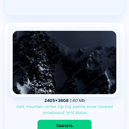
2405×3608
1.60 Mb
dark
mountain
vertex
top
fog
austria
snow
covered
snowbound
tyrol
stubai
Скачать