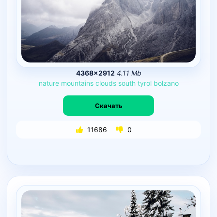
4368×2912
4.11 Mb
nature
mountains
clouds
south
tyrol
bolzano
Скачать
11686
0