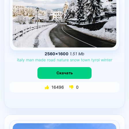
2560×1600
1.51 Mb
italy
man
made
road
nature
snow
town
tyrol
winter
Скачать
16496
0