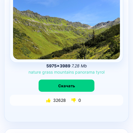
5975×3989
7.28 Mb
nature
grass
mountains
panorama
tyrol
Скачать
32628
0