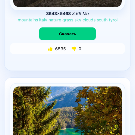
3643×5468
3.69 Mb
mountains
italy
nature
grass
sky
clouds
south
tyrol
Скачать
6535
0