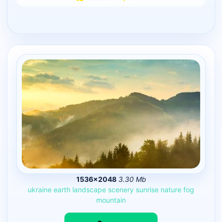
1536×2048
3.30 Mb
ukraine
earth
landscape
scenery
sunrise
nature
fog
mountain