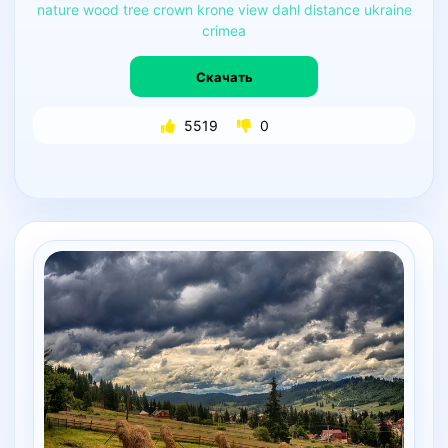
nature
wood
tree
crown
krone
view
dahl
distance
ukraine
crimea
Скачать
5519
0