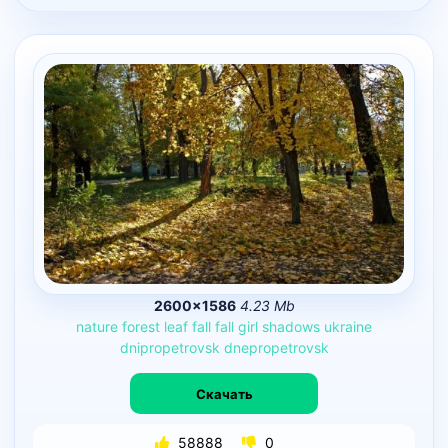
2600×1586
4.23 Mb
nature
forest
leaf
fall
fall
girl
shadows
ukraine
dnipropetrovsk
dnepropetrovsk
Скачать
58888
0