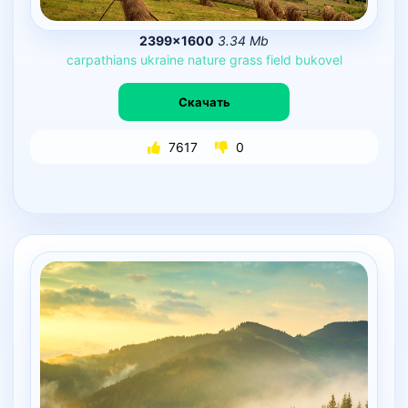
2399×1600
3.34 Mb
carpathians
ukraine
nature
grass
field
bukovel
Скачать
7617
0