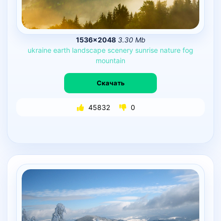
1536×2048
3.30 Mb
ukraine
earth
landscape
scenery
sunrise
nature
fog
mountain
Скачать
45832
0