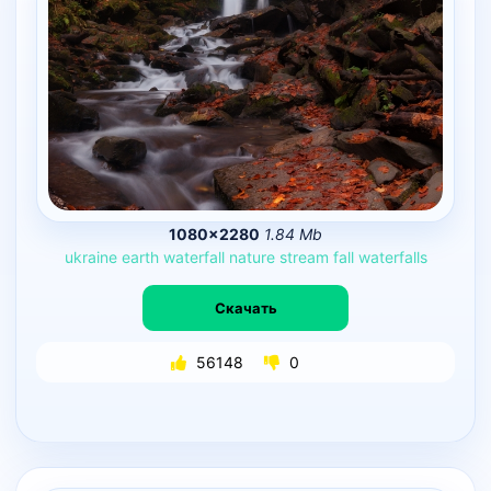
1080×2280
1.84 Mb
ukraine
earth
waterfall
nature
stream
fall
waterfalls
Скачать
56148
0