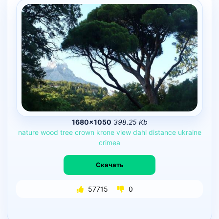
1680×1050
398.25 Kb
nature
wood
tree
crown
krone
view
dahl
distance
ukraine
crimea
Скачать
57715
0