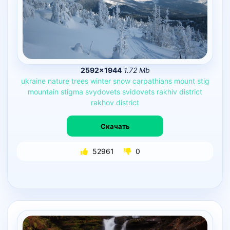
2592×1944
1.72 Mb
ukraine
nature
trees
winter
snow
carpathians
mount
stig
mountain
stigma
svydovets
svidovets
rakhiv
district
rakhov
district
Скачать
52961
0