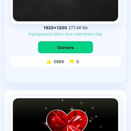
1920×1200
277.46 Kb
background
black
love
valentine’s
day
Скачать
5966
0