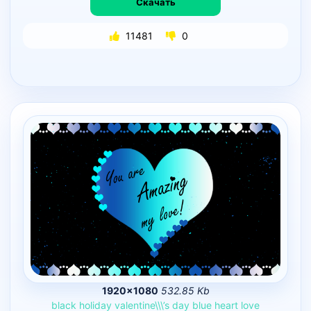
Скачать
11481
0
1920×1080
532.85 Kb
black
holiday
valentine\\\’s
day
blue
heart
love