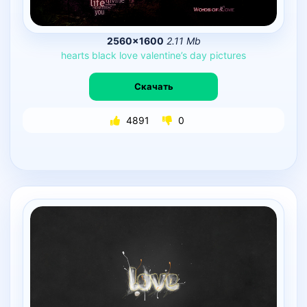
2560×1600
2.11 Mb
hearts
black
love
valentine’s
day
pictures
Скачать
4891
0