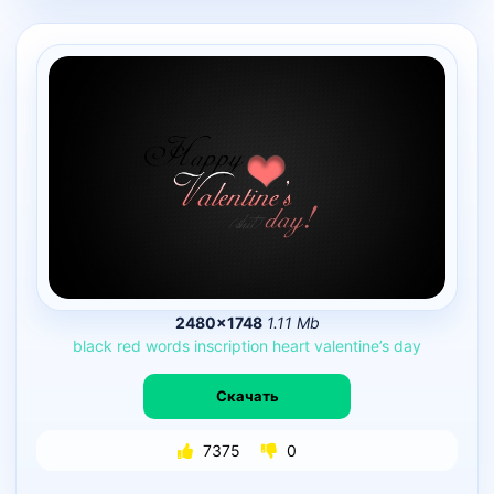
2480×1748
1.11 Mb
black
red
words
inscription
heart
valentine’s
day
Скачать
7375
0