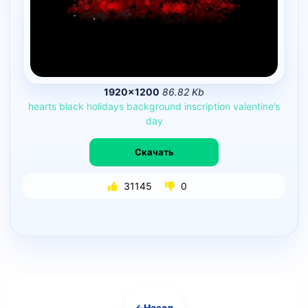
1920×1200
86.82 Kb
hearts
black
holidays
background
inscription
valentine’s
day
Скачать
31145
0
←
Назад