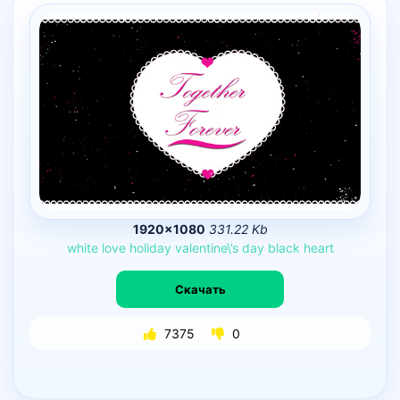
1920×1080
331.22 Kb
white
love
holiday
valentine\’s
day
black
heart
Скачать
7375
0