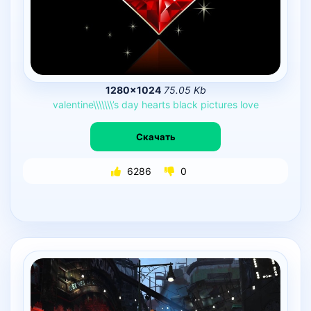
1280×1024
75.05 Kb
valentine\\\\\\\’s
day
hearts
black
pictures
love
Скачать
6286
0