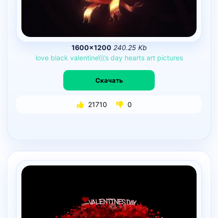
1600×1200
240.25 Kb
love
black
valentine\\\’s
day
hearts
art
pictures
Скачать
21710
0