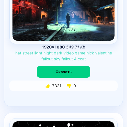
1920×1080
549.71 Kb
hat
street
light
night
dark
video
game
nick
valentine
fallout
sky
fallout
4
coat
Скачать
7331
0