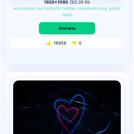
1920×1080
262.36 Kb
word
black
red
butterfly
holiday
valentine\’s
day
gothic
heart
Скачать
16956
0