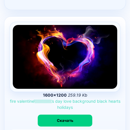
1600×1200
259.19 Kb
fire
valentine\\\\\\\\\\\\\\\’s
day
love
background
black
hearts
holidays
Скачать