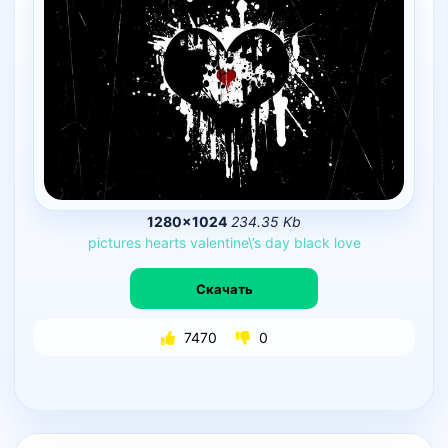
1280×1024
234.35 Kb
pictures
hearts
valentine\’s
day
black
love
Скачать
7470
0