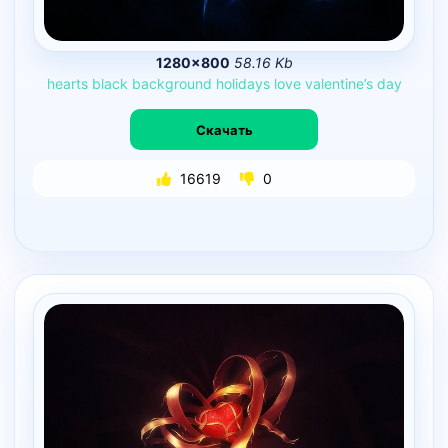
1280×800
58.16 Kb
hearts
black
background
holidays
love
valentine’s
day
Скачать
16619
0