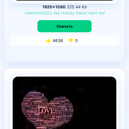
1920×1080
325.44 Kb
valentine\\\\\\\’s
day
holiday
black
heart
red
Скачать
4636
0