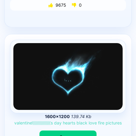
9675
0
1600×1200
139.74 Kb
valentine\\\\\\\\\\\\\\\’s
day
hearts
black
love
fire
pictures