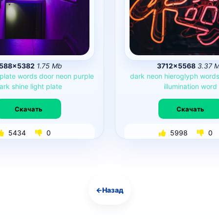
588×5382
1.75 Mb
3712×5568
3.37 
plate
words
door
neon
purple
dark
neon
hieroglyph
word
ark
shine
light
plate
illumination
word
Скачать
Скачать
5434
0
5998
0
←
Назад
Навигация