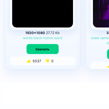
1920×1080
27.72 Kb
3
words
black
humor
word
violet
name
d
Скачать
5037
0