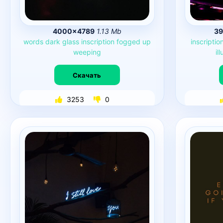
4000×4789
1.13 Mb
39
words
dark
glass
inscription
fogged
up
inscriptio
weeping
il
Скачать
3253
0