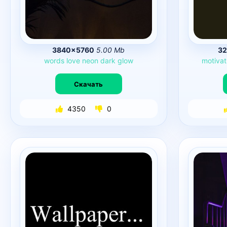
3840×5760
5.00 Mb
3
words
love
neon
dark
glow
motivat
Скачать
4350
0