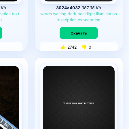
 Kb
3024×4032
367.36 Kb
ination
text
words
waiting
dark
backlight
illumination
es
inscription
expectation
Скачать
2742
0