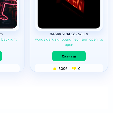
Mb
3456×5184
267.58 Kb
s
backlight
words
dark
signboard
neon
sign
open
it’s
open
Скачать
6006
0