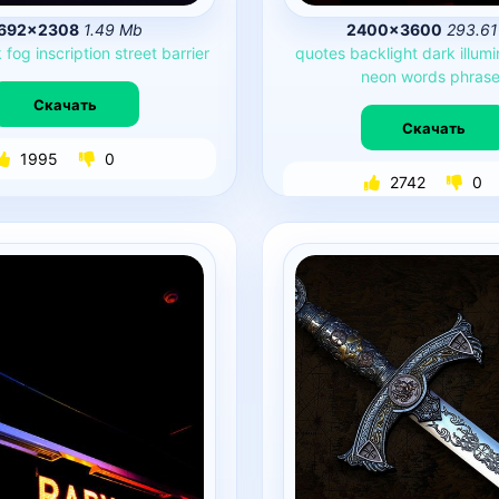
692×2308
1.49 Mb
2400×3600
293.61
k
fog
inscription
street
barrier
quotes
backlight
dark
illum
neon
words
phras
Скачать
Скачать
1995
0
2742
0