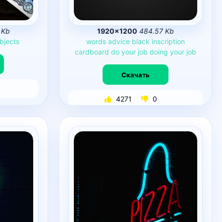
 Kb
1920×1200
484.57 Kb
bjects
words
advice
black
inscription
cardboard
do
your
job
doing
your
job
Скачать
4271
0