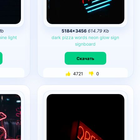
Mb
5184×3456
614.79 Kb
hine
light
dark
pizza
words
neon
glow
sign
signboard
Скачать
4721
0