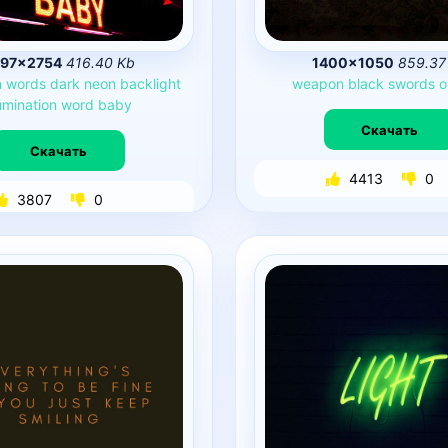
97×2754
416.40 Kb
1400×1050
859.37
n
words
dark
neon
backlight
weapon
black
swords
o
lumination
word
baby
Скачать
Скачать
4413
0
3807
0