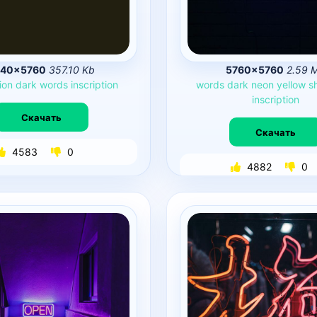
240×5760
357.10 Kb
5760×5760
2.59 
ion
dark
words
inscription
words
dark
neon
yellow
s
inscription
Скачать
Скачать
4583
0
4882
0