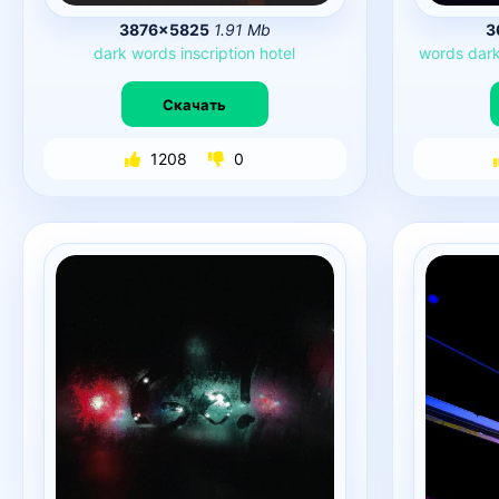
3876×5825
1.91 Mb
3
dark
words
inscription
hotel
words
dar
Скачать
1208
0