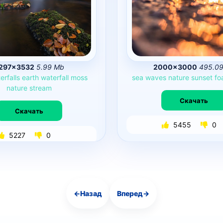
297×3532
5.99 Mb
2000×3000
495.09
erfalls
earth
waterfall
moss
sea
waves
nature
sunset
fo
nature
stream
Скачать
Скачать
5455
0
5227
0
←
Назад
Вперед
→
Навигация