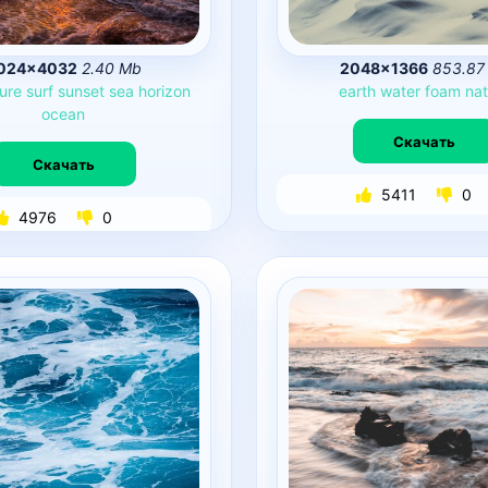
024×4032
2.40 Mb
2048×1366
853.87
ure
surf
sunset
sea
horizon
earth
water
foam
nat
ocean
Скачать
Скачать
5411
0
4976
0