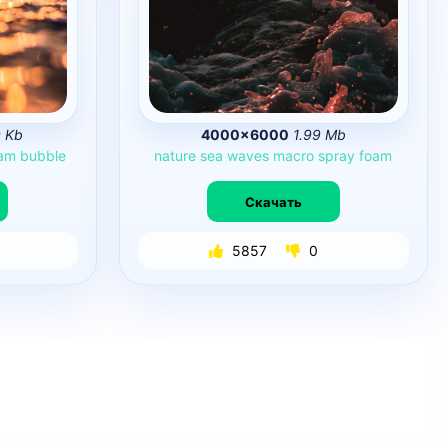
 Kb
4000×6000
1.99 Mb
am
bubble
nature
sea
waves
macro
spray
foam
Скачать
5857
0