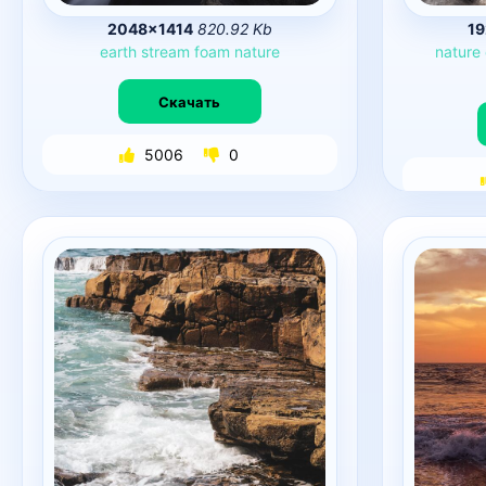
2048×1414
820.92 Kb
1
earth
stream
foam
nature
nature
Скачать
5006
0