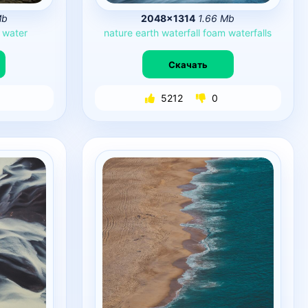
Mb
2048×1314
1.66 Mb
water
nature
earth
waterfall
foam
waterfalls
Скачать
5212
0