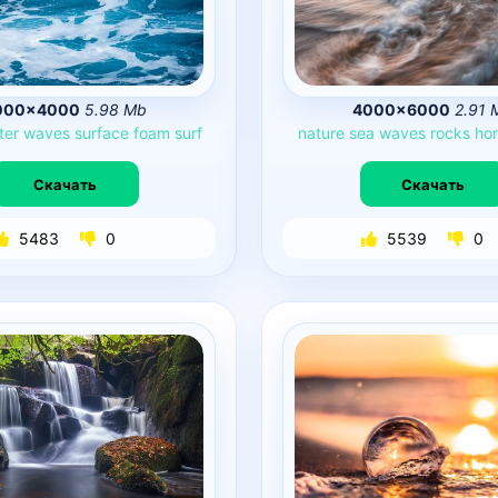
000×4000
5.98 Mb
4000×6000
2.91 
ter
waves
surface
foam
surf
nature
sea
waves
rocks
hor
Скачать
Скачать
5483
0
5539
0