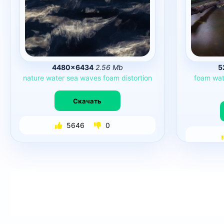
4480×6434
2.56 Mb
5
nature
water
sea
waves
foam
distortion
foam
wat
Скачать
5646
0