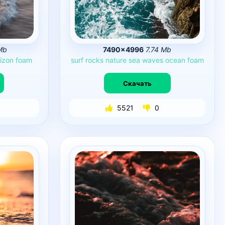
Mb
7490×4996
7.74 Mb
izon
foam
surf
rocks
nature
sea
waves
ocean
foam
Скачать
5521
0