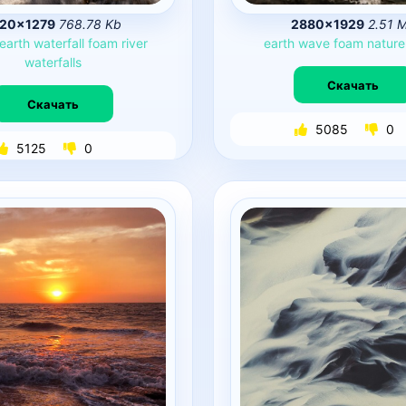
920×1279
768.78 Kb
2880×1929
2.51 
earth
waterfall
foam
river
earth
wave
foam
nature
waterfalls
Скачать
Скачать
5085
0
5125
0