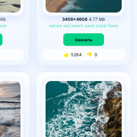
 Kb
3456×4608
4.77 Mb
ure
nature
sea
beach
sand
coast
foam
Скачать
5264
0