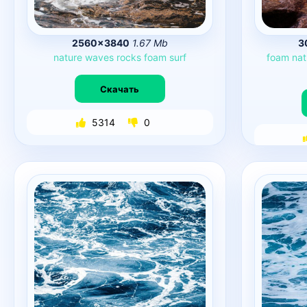
2560×3840
1.67 Mb
3
nature
waves
rocks
foam
surf
foam
nat
Скачать
5314
0