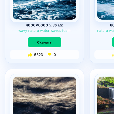
4000×6000
9.86 Mb
6
wavy
nature
water
waves
foam
nature
wa
Скачать
5323
0