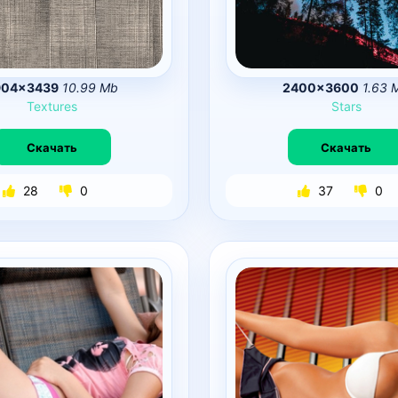
904×3439
10.99 Mb
2400×3600
1.63 
Textures
Stars
Скачать
Скачать
28
0
37
0