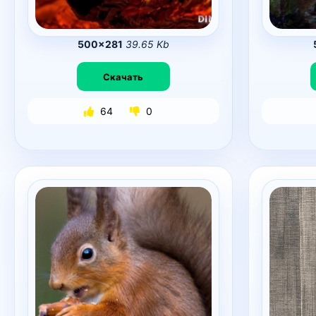
500×281
39.65 Kb
Скачать
64
0