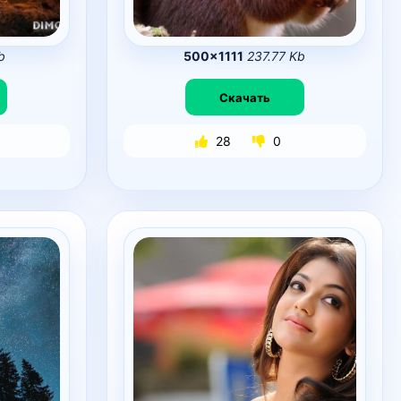
b
500×1111
237.77 Kb
Скачать
28
0