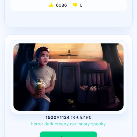
6086
0
1500×1134
144.62 Kb
horror
dark
creepy
gun
scary
spooky