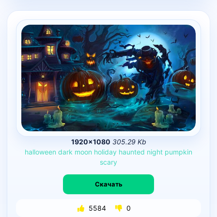
1920×1080
305.29 Kb
halloween
dark
moon
holiday
haunted
night
pumpkin
scary
Скачать
5584
0