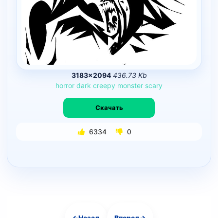
3183×2094
436.73 Kb
horror
dark
creepy
monster
scary
Скачать
6334
0
←
Назад
Вперед
→