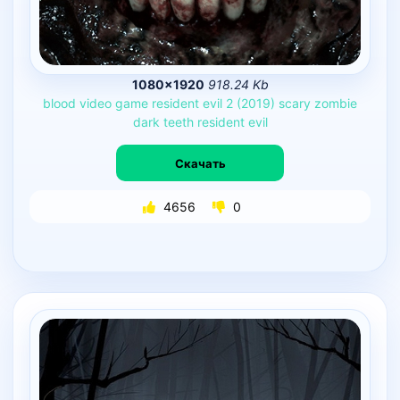
1080×1920
918.24 Kb
blood
video
game
resident
evil
2
(2019)
scary
zombie
dark
teeth
resident
evil
Скачать
4656
0