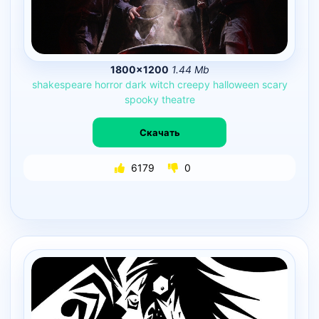
1800×1200
1.44 Mb
shakespeare
horror
dark
witch
creepy
halloween
scary
spooky
theatre
Скачать
6179
0