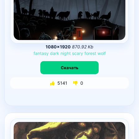
1080×1920
870.92 Kb
fantasy
dark
night
scary
forest
wolf
Скачать
5141
0