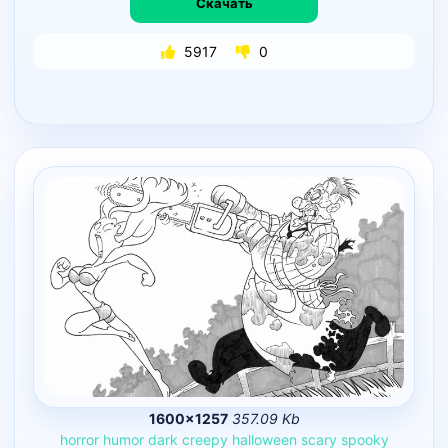
Скачать
5917
0
1600×1257
357.09 Kb
horror
humor
dark
creepy
halloween
scary
spooky