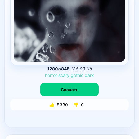
1280×845
136.93 Kb
horror
scary
gothic
dark
Скачать
5330
0