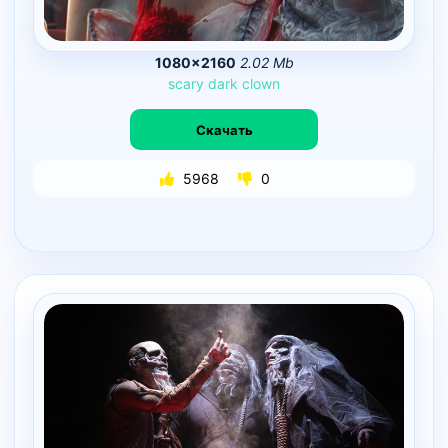
1080×2160
2.02 Mb
scary
dark
clown
Скачать
5968
0