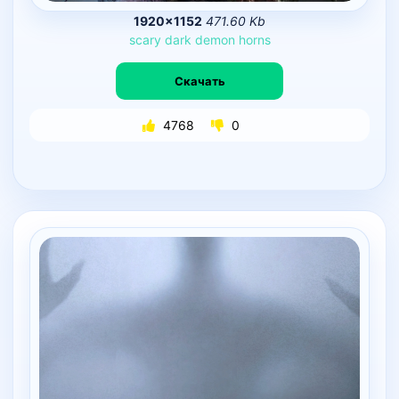
1920×1152
471.60 Kb
scary
dark
demon
horns
Скачать
4768
0