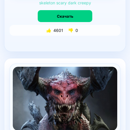
skeleton
scary
dark
creepy
Скачать
4601
0