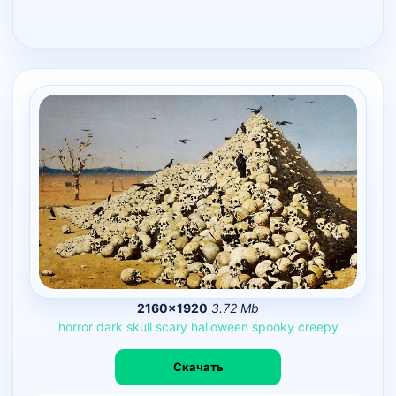
2160×1920
3.72 Mb
horror
dark
skull
scary
halloween
spooky
creepy
Скачать