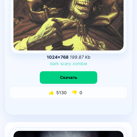
1024×768
199.87 Kb
dark
scary
zombie
Скачать
5130
0