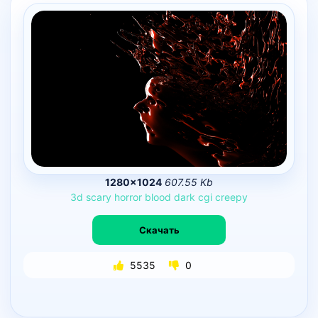
1280×1024
607.55 Kb
3d
scary
horror
blood
dark
cgi
creepy
Скачать
5535
0