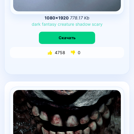
1080×1920
778.17 Kb
dark
fantasy
creature
shadow
scary
Скачать
4758
0