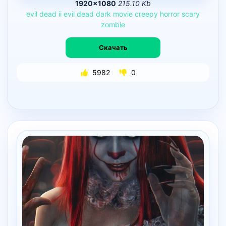
1920×1080
215.10 Kb
evil
dead
ii
evil
dead
dark
movie
creepy
horror
scary
zombie
Скачать
5982
0