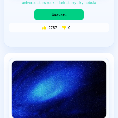
universe
stars
rocks
dark
starry
sky
nebula
Скачать
2787
0