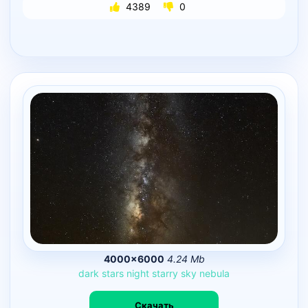
4389
0
4000×6000
4.24 Mb
dark
stars
night
starry
sky
nebula
Скачать