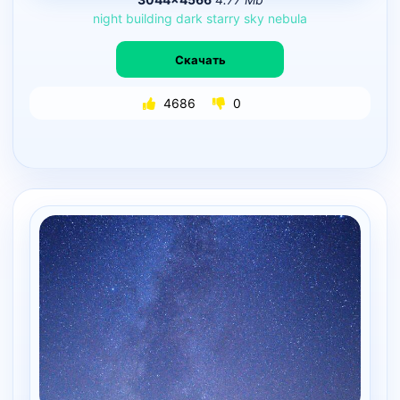
night
building
dark
starry
sky
nebula
Скачать
4686
0