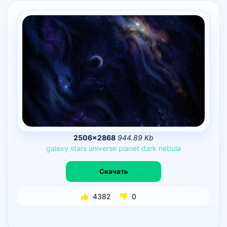
2506×2868
944.89 Kb
galaxy
stars
universe
planet
dark
nebula
Скачать
4382
0