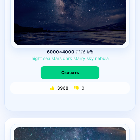
6000×4000
11.16 Mb
night
sea
stars
dark
starry
sky
nebula
Скачать
3968
0