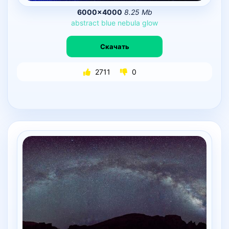
6000×4000
8.25 Mb
abstract
blue
nebula
glow
Скачать
2711
0