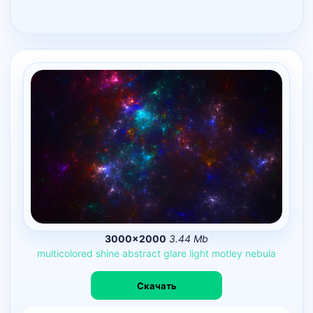
3000×2000
3.44 Mb
multicolored
shine
abstract
glare
light
motley
nebula
Скачать