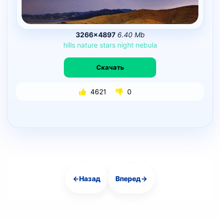
3266×4897
6.40 Mb
hills
nature
stars
night
nebula
Скачать
4621
0
←
Назад
Вперед
→
Навигация