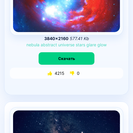
3840×2160
577.41 Kb
nebula
abstract
universe
stars
glare
glow
Скачать
4215
0