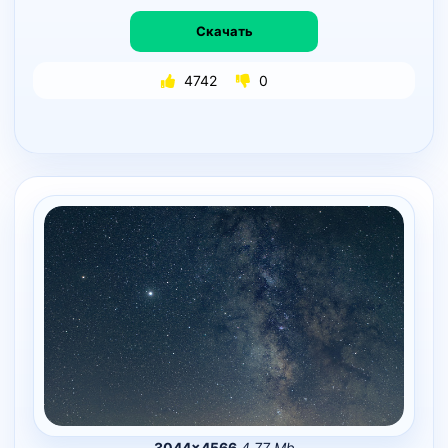
Скачать
4742
0
3044×4566
4.77 Mb