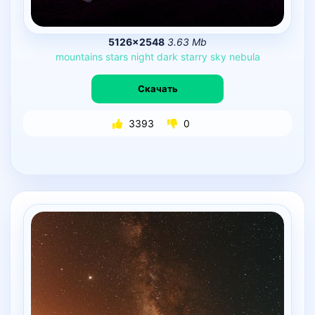
5126×2548
3.63 Mb
mountains
stars
night
dark
starry
sky
nebula
Скачать
3393
0