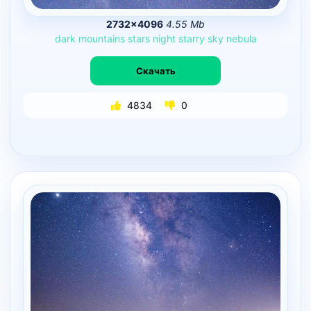
2732×4096
4.55 Mb
dark
mountains
stars
night
starry
sky
nebula
Скачать
4834
0