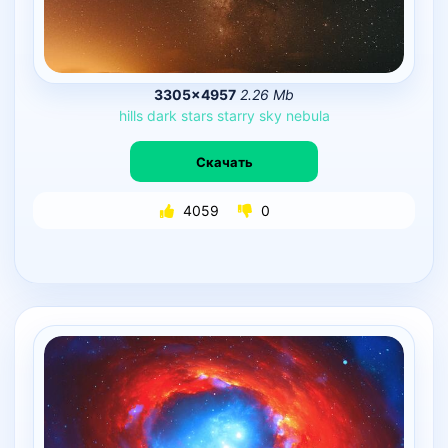
3305×4957
2.26 Mb
hills
dark
stars
starry
sky
nebula
Скачать
4059
0