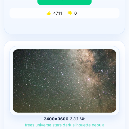
4711
0
2400×3600
2.33 Mb
trees
universe
stars
dark
silhouette
nebula