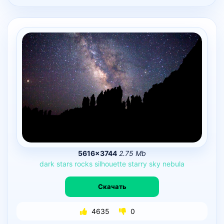
5616×3744
2.75 Mb
dark
stars
rocks
silhouette
starry
sky
nebula
Скачать
4635
0