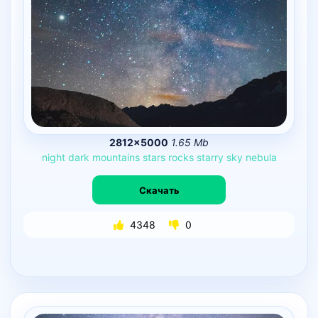
2812×5000
1.65 Mb
night
dark
mountains
stars
rocks
starry
sky
nebula
Скачать
4348
0