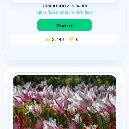
2560×1600
410.04 Kb
tulips
flowers
nature
pink
field
Скачать
32146
0