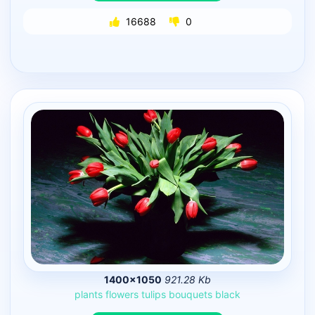
16688
0
1400×1050
921.28 Kb
plants
flowers
tulips
bouquets
black