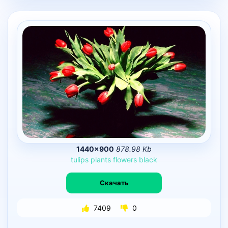
1440×900
878.98 Kb
tulips
plants
flowers
black
Скачать
7409
0