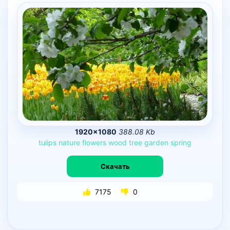
1920×1080
388.08 Kb
tulips
nature
flowers
wood
tree
garden
spring
Скачать
7175
0