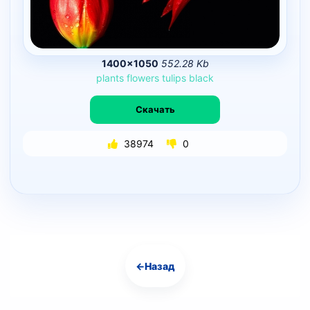
1400×1050
552.28 Kb
plants
flowers
tulips
black
Скачать
38974
0
←
Назад
Навигация