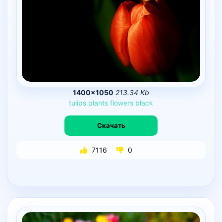
1400×1050
213.34 Kb
tulips
plants
flowers
black
Скачать
7116
0