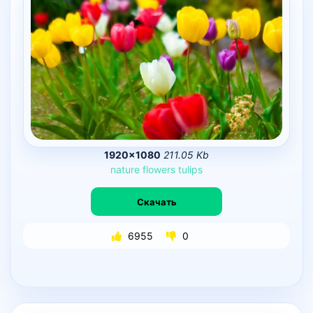
1920×1080
211.05 Kb
nature
flowers
tulips
Скачать
6955
0