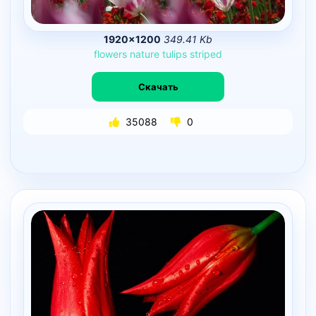
1920×1200
349.41 Kb
flowers
nature
tulips
striped
Скачать
35088
0