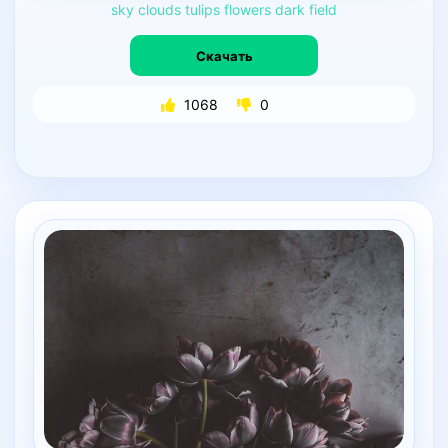
sky
clouds
tulips
flowers
dark
field
Скачать
1068
0