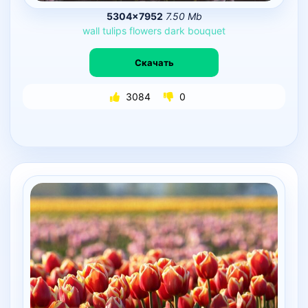
5304×7952
7.50 Mb
wall
tulips
flowers
dark
bouquet
Скачать
3084
0