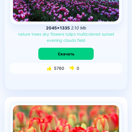
2045×1335
2.10 Mb
nature
trees
sky
flowers
tulips
multicolored
sunset
evening
clouds
field
Скачать
5760
0