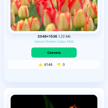
2048×1536
1.23 Mb
nature
flowers
tulips
field
Скачать
6146
0