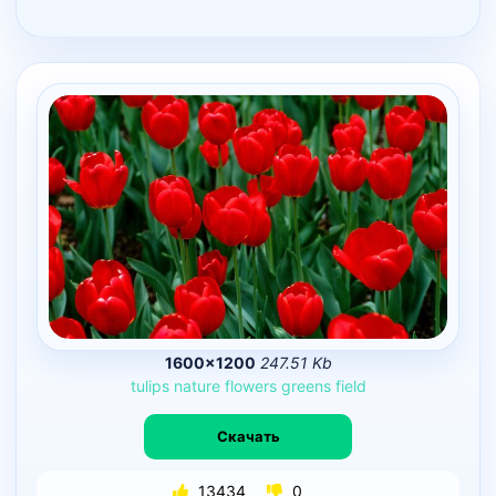
1600×1200
247.51 Kb
tulips
nature
flowers
greens
field
Скачать
13434
0